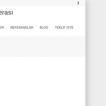
erası
ER
REFERANSLAR
BLOG
TEKLİF İSTE