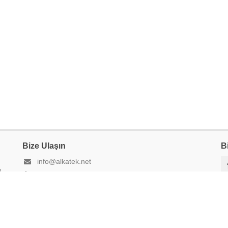
Bize Ulaşın
B
info@alkatek.net
/
0532 626 77 12
0850 939 14 80