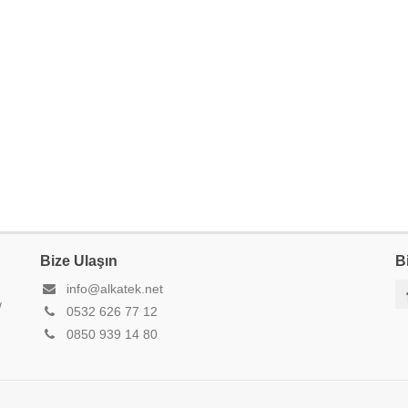
Bize Ulaşın
B
info@alkatek.net
/
0532 626 77 12
0850 939 14 80