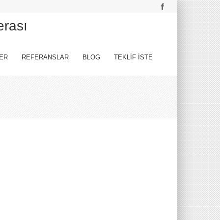
erası
ER
REFERANSLAR
BLOG
TEKLİF İSTE