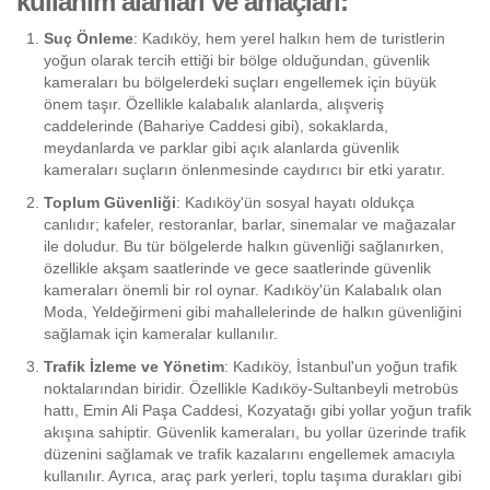
kullanım alanları ve amaçları:
Suç Önleme
: Kadıköy, hem yerel halkın hem de turistlerin
yoğun olarak tercih ettiği bir bölge olduğundan, güvenlik
kameraları bu bölgelerdeki suçları engellemek için büyük
önem taşır. Özellikle kalabalık alanlarda, alışveriş
caddelerinde (Bahariye Caddesi gibi), sokaklarda,
meydanlarda ve parklar gibi açık alanlarda güvenlik
kameraları suçların önlenmesinde caydırıcı bir etki yaratır.
Toplum Güvenliği
: Kadıköy'ün sosyal hayatı oldukça
canlıdır; kafeler, restoranlar, barlar, sinemalar ve mağazalar
ile doludur. Bu tür bölgelerde halkın güvenliği sağlanırken,
özellikle akşam saatlerinde ve gece saatlerinde güvenlik
kameraları önemli bir rol oynar. Kadıköy'ün Kalabalık olan
Moda, Yeldeğirmeni gibi mahallelerinde de halkın güvenliğini
sağlamak için kameralar kullanılır.
Trafik İzleme ve Yönetim
: Kadıköy, İstanbul'un yoğun trafik
noktalarından biridir. Özellikle Kadıköy-Sultanbeyli metrobüs
hattı, Emin Ali Paşa Caddesi, Kozyatağı gibi yollar yoğun trafik
akışına sahiptir. Güvenlik kameraları, bu yollar üzerinde trafik
düzenini sağlamak ve trafik kazalarını engellemek amacıyla
kullanılır. Ayrıca, araç park yerleri, toplu taşıma durakları gibi