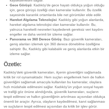
kaydedilmesini sağlar.
Gece Görüşü
: Kadıköy'de gece hayatı oldukça yoğun olduğu
için, gece görüşü özelliği olan kameralar kullanılır. Bu özellik
sayesinde karanlık ortamlarda bile net görüntüler elde edilir.
Hareket Algılama Teknolojisi
: Kadıköy gibi yoğun alanlarda,
hareket algılama teknolojisi olan kameralar kullanılır. Bu,
yalnızca hareketli nesneleri kaydederek gereksiz veri kaydını
engeller ve daha verimli bir izleme sağlar.
Panorama ve 360 Derece Görüş
: Bazı güvenlik kameraları,
geniş alanları izlemek için 360 derece dönebilme özelliğine
sahiptir. Bu, Kadıköy gibi kalabalık ve geniş alanlarda etkin bir
izleme sağlar.
Özetle:
Kadıköy'deki güvenlik kameraları, ilçenin güvenliğini sağlamada
kritik bir rol oynamaktadır. Hem suçları engellemek hem de halkın
güvenliğini sağlamak amacıyla kullanılan bu kameralar, olaylara
hızlı müdahale edilmesini sağlar. Kadıköy'ün yoğun sosyal hayatı
ve trafiği göz önüne alındığında, güvenlik kameraları, suçların
tespit edilmesi ve halkın güvenliğinin artırılması açısından oldukça
önemli bir araçtır. Ayrıca, olayların kaydedilmesi, kanıt sağlanması
ve suçluların tespit edilmesi açısından da kritik bir işlev görür.