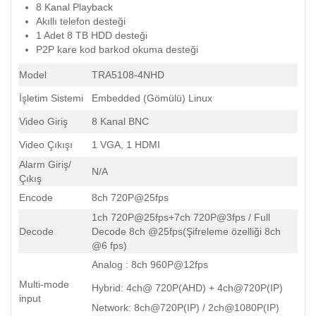
8 Kanal Playback
Akıllı telefon desteği
1 Adet 8 TB HDD desteği
P2P kare kod barkod okuma desteği
Model
TRA5108-4NHD
İşletim Sistemi
Embedded (Gömülü) Linux
Video Giriş
8 Kanal BNC
Video Çıkışı
1 VGA, 1 HDMI
Alarm Giriş/
N/A
Çıkış
Encode
8ch 720P@25fps
1ch 720P@25fps+7ch 720P@3fps / Full
Decode
Decode 8ch @25fps(Şifreleme özelliği 8ch
@6 fps)
Analog : 8ch 960P@12fps
Multi-mode
Hybrid: 4ch@ 720P(AHD) + 4ch@720P(IP)
input
Network: 8ch@720P(IP) / 2ch@1080P(IP)