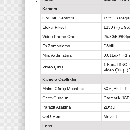
Kamera
Görüntü Sensörü
1/3″ 1.3 Meg
Efektif Piksel
1280 (H) x 96
Video Frame Oranı
25/30/50/60f
Eş Zamanlama
Dâhili
Min. Aydınlatma
0.01Lux@F1.2
1 Kanal BNC H
Video Çıkışı
Video Çıkışı (S
Kamera Özellikleri
Maks. Görüş Mesafesi
50M, Akıllı IR
Gece/Gündüz
Otomatik (ICR)
Parazit Azaltma
2D/3D
OSD Menü
Mevcut
Lens