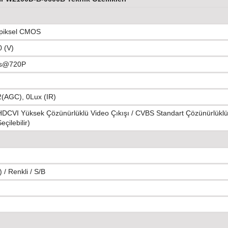
apiksel CMOS
0 (V)
ps@720P
(AGC), 0Lux (IR)
DCVI Yüksek Çözünürlüklü Video Çıkışı / CVBS Standart Çözünürlüklü
eçilebilir)
 / Renkli / S/B