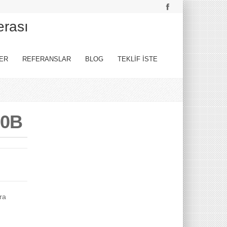
erası
ER
REFERANSLAR
BLOG
TEKLİF İSTE
00B
ra