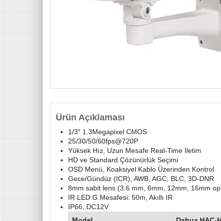
Ürün Açıklaması
1/3″ 1.3Megapixel CMOS
25/30/50/60fps@720P
Yüksek Hız, Uzun Mesafe Real-Time İletim
HD ve Standard Çözünürlük Seçimi
OSD Menü, Koaksiyel Kablo Üzerinden Kontrol
Gece/Gündüz (ICR), AWB, AGC, BLC, 3D-DNR
8mm sabit lens (3.6 mm, 6mm, 12mm, 16mm ops
IR LED G.Mesafesi: 50m, Akıllı IR
IP66, DC12V
Model
Dahua HAC-HF