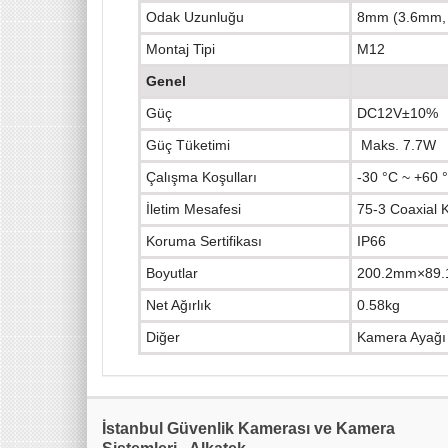
Odak Uzunluğu
8mm (3.6mm,
Montaj Tipi
M12
Genel
Güç
DC12V±10%
Güç Tüketimi
Maks. 7.7W
Çalışma Koşulları
-30 °C ~ +60
İletim Mesafesi
75-3 Coaxial 
Koruma Sertifikası
IP66
Boyutlar
200.2mm×89
Net Ağırlık
0.58kg
Diğer
Kamera Ayağı d
İstanbul Güvenlik Kamerası ve Kamera