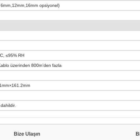
 6mm,12mm,16mm opsiyonel)
 °C, ≤95% RH
Kablo üzerinden 800m’den fazla
.1mm×161.2mm
ahildir.
Bize Ulaşın
B