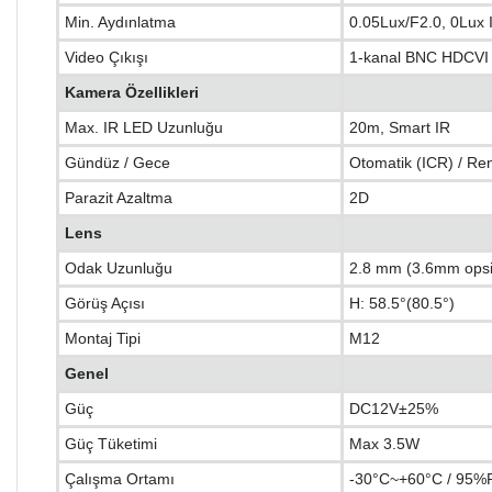
Min. Aydınlatma
0.05Lux/F2.0, 0Lux 
Video Çıkışı
1-kanal BNC HDCVI 
Kamera Özellikleri
Max. IR LED Uzunluğu
20m, Smart IR
Gündüz / Gece
Otomatik (ICR) / Ren
Parazit Azaltma
2D
Lens
Odak Uzunluğu
2.8 mm (3.6mm opsi
Görüş Açısı
H: 58.5°(80.5°)
Montaj Tipi
M12
Genel
Güç
DC12V±25%
Güç Tüketimi
Max 3.5W
Çalışma Ortamı
-30°C~+60°C / 95%