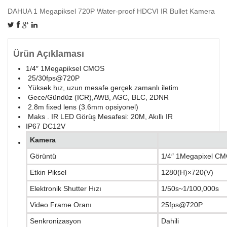
DAHUA 1 Megapiksel 720P Water-proof HDCVI IR Bullet Kamera
Ürün Açıklaması
1/4″ 1Megapiksel CMOS
25/30fps@720P
Yüksek hız, uzun mesafe gerçek zamanlı iletim
Gece/Gündüz (ICR),AWB, AGC, BLC, 2DNR
2.8m fixed lens (3.6mm opsiyonel)
Maks . IR LED Görüş Mesafesi: 20M, Akıllı IR
IP67 DC12V
Kamera
Görüntü
1/4″ 1Megapixel C
Etkin Piksel
1280(H)×720(V)
Elektronik Shutter Hızı
1/50s~1/100,000s
Video Frame Oranı
25fps@720P
Senkronizasyon
Dahili