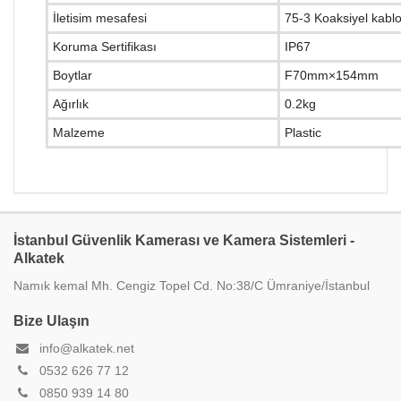
İletisim mesafesi
75-3 Koaksiyel kablo
Koruma Sertifikası
IP67
Boytlar
F70mm×154mm
Ağırlık
0.2kg
Malzeme
Plastic
İstanbul Güvenlik Kamerası ve Kamera Sistemleri -
Alkatek
Namık kemal Mh. Cengiz Topel Cd. No:38/C Ümraniye/İstanbul
Bize Ulaşın
info@alkatek.net
0532 626 77 12
0850 939 14 80